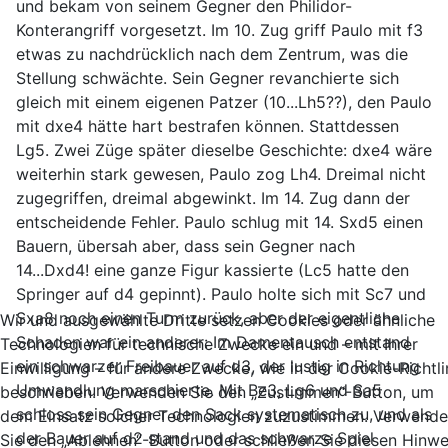
und bekam von seinem Gegner den Philidor-
Konterangriff vorgesetzt. Im 10. Zug griff Paulo mit f3
etwas zu nachdrücklich nach dem Zentrum, was die
Stellung schwächte. Sein Gegner revanchierte sich
gleich mit einem eigenen Patzer (10...Lh5??), den Paulo
mit dxe4 hätte hart bestrafen können. Stattdessen
Lg5. Zwei Züge später dieselbe Geschichte: dxe4 wäre
weiterhin stark gewesen, Paulo zog Lh4. Dreimal nicht
zugegriffen, dreimal abgewinkt. Im 14. Zug dann der
entscheidende Fehler. Paulo schlug mit 14. Sxd5 einen
Bauern, übersah aber, dass sein Gegner nach
14...Dxd4! eine ganze Figur kassierte (Lc5 hatte den
Springer auf d4 gepinnt). Paulo holte sich mit Sc7 und
Sxa8 noch einen Turm zurück, aber der eigentliche
Wir und ausgewählte Dritte setzen Cookies oder ähnliche
Schaden war ein anderer: Im Damentausch entstand
Technologien für technische Zwecke ein und – mit Ihrer
ein schwarzer Freibauer auf d3, der lustig in Richtung
Einwilligung – für andere Zwecke, wie in der Cookie-Richtli
Umwandlung marschierte. Mit Be3, Lg6 und Sa5
beschrieben. Verwenden Sie den „Zustimmen“-Button, um
schloss sein Gegner den Sack systematisch zu, und als
dem Einsatz solcher Technologien zuzustimmen. Verwend
der Bauer auf d2 stand und das schwarze Spiel
Sie den „Ablehnen“-Button oder schließen Sie diesen Hinwe