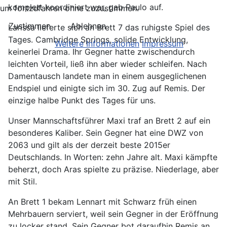
komplett koordiniert war, gab Paulo auf.
um fortzufahren ohne zuzustimmen.
Zustimmen
Ablehnen
Larissa lieferte sich an Brett 7 das ruhigste Spiel des
Tages. Cambridge Springs, solide Entwicklung,
Weitere Informationen
Impressum
keinerlei Drama. Ihr Gegner hatte zwischendurch
leichten Vorteil, ließ ihn aber wieder schleifen. Nach
Damentausch landete man in einem ausgeglichenen
Endspiel und einigte sich im 30. Zug auf Remis. Der
einzige halbe Punkt des Tages für uns.
Unser Mannschaftsführer Maxi traf an Brett 2 auf ein
besonderes Kaliber. Sein Gegner hat eine DWZ von
2063 und gilt als der derzeit beste 2015er
Deutschlands. In Worten: zehn Jahre alt. Maxi kämpfte
beherzt, doch Aras spielte zu präzise. Niederlage, aber
mit Stil.
An Brett 1 bekam Lennart mit Schwarz früh einen
Mehrbauern serviert, weil sein Gegner in der Eröffnung
zu locker stand. Sein Gegner bot daraufhin Remis an.