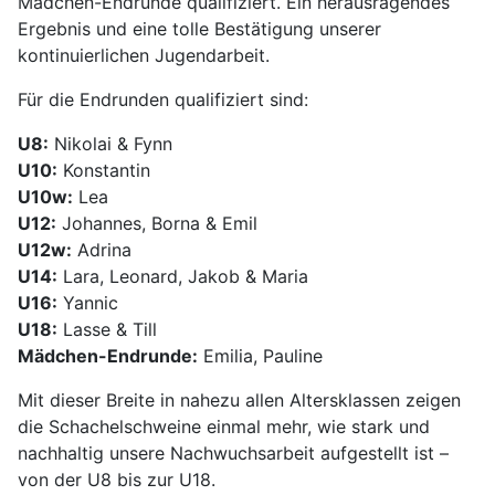
Mädchen-Endrunde qualifiziert. Ein herausragendes
Ergebnis und eine tolle Bestätigung unserer
kontinuierlichen Jugendarbeit.
Für die Endrunden qualifiziert sind:
U8:
Nikolai & Fynn
U10:
Konstantin
U10w:
Lea
U12:
Johannes, Borna & Emil
U12w:
Adrina
U14:
Lara, Leonard, Jakob & Maria
U16:
Yannic
U18:
Lasse & Till
Mädchen-Endrunde:
Emilia, Pauline
Mit dieser Breite in nahezu allen Altersklassen zeigen
die Schachelschweine einmal mehr, wie stark und
nachhaltig unsere Nachwuchsarbeit aufgestellt ist –
von der U8 bis zur U18.