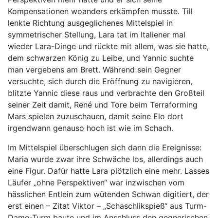
Kompensationen woanders erkämpfen musste. Till
lenkte Richtung ausgeglichenes Mittelspiel in
symmetrischer Stellung, Lara tat im Italiener mal
wieder Lara-Dinge und rückte mit allem, was sie hatte,
dem schwarzen König zu Leibe, und Yannic suchte
man vergebens am Brett. Während sein Gegner
versuchte, sich durch die Eröffnung zu navigieren,
blitzte Yannic diese raus und verbrachte den Großteil
seiner Zeit damit, René und Tore beim Terraforming
Mars spielen zuzuschauen, damit seine Elo dort
irgendwann genauso hoch ist wie im Schach.
Im Mittelspiel überschlugen sich dann die Ereignisse:
Maria wurde zwar ihre Schwäche los, allerdings auch
eine Figur. Dafür hatte Lara plötzlich eine mehr. Lasses
Läufer „ohne Perspektiven“ war inzwischen vom
hässlichen Entlein zum wütenden Schwan digitiert, der
erst einen – Zitat Viktor – „Schaschlikspieß“ aus Turm-
Dame-Turm baute und im Anschluss den gegnerischen