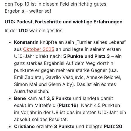
den Top 10 ist in diesem Feld ein richtig gutes
Ergebnis – weiter so!
U10: Podest, Fortschritte und wichtige Erfahrungen
In der
U10
war einiges los:
Konstantin
knüpfte an sein „Turnier seines Lebens“
aus
Oktober 2025
an und legte in seinem ersten
U10-Jahr direkt nach:
5 Punkte und Platz 3
– ein
ganz starkes Ergebnis! Auf dem Weg dorthin
punktete er gegen mehrere starke Gegner (u.a.
Emil Zapletal, Gavrilo Vasojevic, Anneke Reichel,
Simon Mai und Glenn Alby). Das ist ein echtes
Ausrufezeichen.
Bene
kam auf
3,5 Punkte
und landete damit
exakt im Mittelfeld (
Platz 16
). Nach 4,5 Punkten
im Vorjahr in der U8 ist das im ersten U10-Jahr ein
absolut solides Resultat.
Cristiano
erzielte
3 Punkte
und belegte
Platz 20