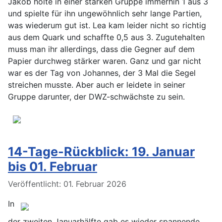
Jakob holte in einer starken Gruppe immerhin 1 aus 3
und spielte für ihn ungewöhnlich sehr lange Partien,
was wiederum gut ist. Lea kam leider nicht so richtig
aus dem Quark und schaffte 0,5 aus 3. Zugutehalten
muss man ihr allerdings, dass die Gegner auf dem
Papier durchweg stärker waren. Ganz und gar nicht
war es der Tag von Johannes, der 3 Mal die Segel
streichen musste. Aber auch er leidete in seiner
Gruppe darunter, der DWZ-schwächste zu sein.
14-Tage-Rückblick: 19. Januar
bis 01. Februar
Details
Veröffentlicht: 01. Februar 2026
In
der zweiten Januarhälfte gab es wieder spannende