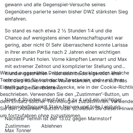
gewann und alle Gegenspiel-Versuche seines
Gegenübers parierte seinen bisher DWZ stärksten Sieg
einfahren.
So stand es nach etwa 2 ½ Stunden 1:4 und die
Chance auf wenigstens einen Mannschaftspunkt war
gering, aber nicht 0! Sehr überraschend konnte Larissa
in ihrer ersten Partie nach 2 Jahren einen wichtigen
ganzen Punkt holen. Vorne kämpften Lennart und Max
mit extremer Zeitnot und komplizierter Stellung und...
Wir und ausgewählte Dritte setzen Cookies oder ähnliche
Wunder geschehen - nachdem beide eigentlich eher
Technologien für technische Zwecke ein und – mit Ihrer
mit dem Rücken an der Wand standen, drehte sich das
Einwilligung – für andere Zwecke, wie in der Cookie-Richtli
Blatt auf beiden Brettern...
beschrieben. Verwenden Sie den „Zustimmen“-Button, um
Nach 4 Stunden stand fest: 4 zu 4 und ein wichtiger
dem Einsatz solcher Technologien zuzustimmen. Verwend
Mannschaftspunkt! Stake Nerven und tolle Leistung.
Sie den „Ablehnen“-Button oder schließen Sie diesen Hinwe
um fortzufahren ohne zuzustimmen.
Nächster Termin ist der 13.02 gegen Marmstorf
Zustimmen
Ablehnen
Max Tonner