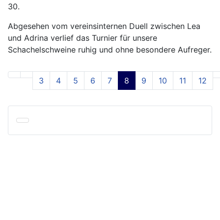
30.
Abgesehen vom vereinsinternen Duell zwischen Lea
und Adrina verlief das Turnier für unsere
Schachelschweine ruhig und ohne besondere Aufreger.
3
4
5
6
7
8
9
10
11
12
Seite 8 von 24