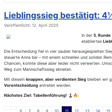
Lieblingssieg bestätigt:
Details
Veröffentlicht: 12. April 2025
In der
5. Runde 
etabliertes
Lieb
Die Entscheidung fiel in vier sauber herausgespielten Si
steuerte Anna bei – mit einem schnellen und soliden Rem
Chancen, konnte diese aber leider nicht verwerten. Umso
Weg zum Mannschaftssieg ebneten.
Mit diesem
knappen, aber verdienten Sieg
bleiben wir g
Vorentscheidung
antreten werden.
Nächstes Ziel: Tabellenführung!
♟🔥
6
7
8
9
10
11
12
13
14
15