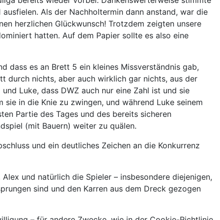
dliga bereits wieder vorbei. Dankenswerterweise stimmte
 ausfielen. Als der Nachholtermin dann anstand, war die
inen herzlichen Glückwunsch! Trotzdem zeigten unsere
ominiert hatten. Auf dem Papier sollte es also eine
 dass es an Brett 5 ein kleines Missverständnis gab,
t durch nichts, aber auch wirklich gar nichts, aus der
 und Luke, dass DWZ auch nur eine Zahl ist und sie
m sie in die Knie zu zwingen, und während Luke seinem
ten Partie des Tages und des bereits sicheren
piel (mit Bauern) weiter zu quälen.
schluss und ein deutliches Zeichen an die Konkurrenz
 Alex und natürlich die Spieler – insbesondere diejenigen,
gesprungen sind und den Karren aus dem Dreck gezogen
lligung – für andere Zwecke, wie in der Cookie-Richtlinie