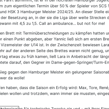
st Fahrt aufnimmt, ist er in der höchsten Hamburger Jugen
m zum eigentlichen Termin über 50 % der Spieler von SCS 1
n und HSK 3 Hamburger Meister 2024/25. An dieser Stelle e
der Besetzung an, in der sie die Liga über weite Strecken d
wann mit 4,5 zu 1,5. Call an ambulance… but not for me!
n Brett mit Terminüberschneidungen zu kämpfen hatten und
er einen Punkt abgeben, aber Yannic ließ sich am ersten Bret
Vizemeister der U14 ist. In der Zwischenzeit bewiesen Lara
hr auf der anderen Seite des Brettes waren nicht genug, u
ag etwas zu früh kamen, ließ Lara in Anbetracht der längs
tete darauf, den Gegner im Dame-gegen-Springer/Turm-Ends
 Sieg gegen den Hamburger Meister ein gelungener Saisonab
 wer da wolle!
en haben, dass die Saison ein Erfolg wird: Max, Tore, René,
spielen wollen und trotzdem, wann immer sie mussten, ein
chnologien für technische Zwecke ein und – mit Ihrer Einwi
rt