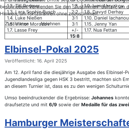
1.2. Till Redmer
1:3
1.9. Ivan Ahryzkov
beschrieben. Verwenden Sie den „Zustimmen“-Button, um d
1.3. Lara Sophie Busch
2:2
1.8. Davyd Derhay
Hinweis, um fortzufahren ohne zuzustimmen.
1.4. Luke Nießen
3:1
1.10. Daniel Iachanou
Zustimmen
Ablehnen
1.5. Viktor Morozov
3:1
1.15. Jenny Yan
1.7. Lasse Frey
+/-
1.17. Nua Fettan
15:8
Elbinsel-Pokal 2025
Details
Veröffentlicht: 16. April 2025
Am 12. April fand die diesjährige Ausgabe des Elbinsel-
Jugendlandesliga gegen HSK 3 bestritt, machten sich Em
an diesem Turnier ist, dass es zu den wenigen Schulturn
Umso beeindruckender die Ergebnisse:
Johannes
konnte
draufsetzte und mit
6/9
sowie der
Medaille für das zw
Hamburger Meisterschafte