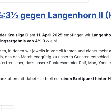
 4½:3½ gegen Langenhorn II
der Kreisliga C
am
11. April 2025
empfingen wir
Langenhor
lingsergebnis von 4½:3½
ein!
egen, in denen wir jeweils in Vorteil kamen und nichts meh
is, das das Match endgültig zu unseren Gunsten entschied. 
 erfreulicher, dass unsere Punktesammler Ralf, Max, Yannic
anz oben mit dabei – aktuell nur
einen Brettpunkt hinter H