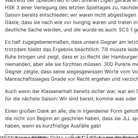
Während der Spielbetrieb in den unteren Ligen gerade er
HSK 3 einer Verlegung des letzten Spieltages zu, nachde
Saison bereits entschieden; wir waren nicht abgestiege
Gäste, dass sie nach wie vor hungrig waren und traten in 
deutliche Sache werden, und die wurde es auch: SCS 1 ge
Es half zugegebenermaßen, dass unsere Gegner am letzte
trotzdem bleibt das Ergebnis beachtlich. Till musste leid
Ruhe bringen und zeigt, dass er zu Recht der Hamburger 
niemanden, aber alle sie fürchten müssen. 300 Punkte me
Gegner zeigte, dass seine siegesgewissen Worte vom Vort
Mannschaftssieges Gnade vor Recht ergehen und verzich
Auch wenn der Klassenerhalt bereits sicher war, war ein
für die nächste Saison: Wir sind bereit; komme was oder
Einen großen Dank an alle, die in irgendeiner Form geholf
die nicht von Beginn an geschrien haben, dass sie JLL 
haben, wenn es kurzfristige Ausfälle gab!
Wir und ausgewählte Dritte setzen Cookies oder ähnliche Te
1.1. Yannic Böhler
3:1
1.7. Alexander Borge