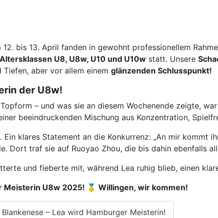
12. bis 13. April fanden in gewohnt professionellem Rahm
 Altersklassen U8, U8w, U10 und U10w
statt. Unsere
Scha
 Tiefen, aber vor allem einem
glänzenden Schlusspunkt!
erin der U8w!
Topform – und was sie an diesem Wochenende zeigte, war 
ner beeindruckenden Mischung aus Konzentration, Spielfreu
 Ein klares Statement an die Konkurrenz: „An mir kommt ihr
e. Dort traf sie auf Ruoyao Zhou, die bis dahin ebenfalls a
erte und fieberte mit, während Lea ruhig blieb, einen kla
r Meisterin U8w 2025!
🥇 Willingen, wir kommen!
 Blankenese – Lea wird Hamburger Meisterin!