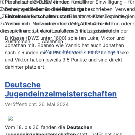
für technische Zwecke ein und – mit Ihrer Einwilligung – fü
Parallel zu der DJEM fanden für alle
Zwecke, wie in der Cookie-Richtlinie beschrieben. Verwen
Daheimgebliebenen die
Hamburger
„Zustimmen“-Button, um dem Einsatz solcher Technologien
Einzelmeisterschaften statt
. In der A-Klasse spielte
zuzustimmen. Verwenden Sie den „Ablehnen“-Button oder s
Yannic mit. Dort hat er nach 7 Runden 4 Punkte
diesen Hinweis, um fortzufahren ohne zuzustimmen.
erspielt und ist damit auf dem 7. Platz gelandet. In der
B-Klasse (DWZ unter 1600) spielten Luke, Viktor und
Zustimmen
Ablehnen
Jonathan mit. Ebenso wie Yannic hat auch Jonathan
Weitere Informationen
Impressum
nach 7 Runden mit 4 Punkten den 7. Platz belegt. Luke
und Viktor haben jeweils 3,5 Punkte und sind direkt
dahinter platziert.
Deutsche
Jugendeinzelmeisterschaften
Details
Veröffentlicht: 26. Mai 2024
Vom 18. bis 26. fanden die
Deutschen
Jugendeinzelmeisterschaften
statt. Dafür hat sich