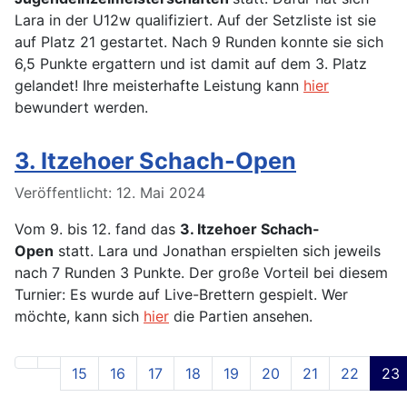
Lara in der U12w qualifiziert. Auf der Setzliste ist sie
auf Platz 21 gestartet. Nach 9 Runden konnte sie sich
6,5 Punkte ergattern und ist damit auf dem 3. Platz
gelandet! Ihre meisterhafte Leistung kann
hier
bewundert werden.
3. Itzehoer Schach-Open
Details
Veröffentlicht: 12. Mai 2024
Vom 9. bis 12. fand das
3. Itzehoer Schach-
Open
statt. Lara und Jonathan erspielten sich jeweils
nach 7 Runden 3 Punkte. Der große Vorteil bei diesem
Turnier: Es wurde auf Live-Brettern gespielt. Wer
möchte, kann sich
hier
die Partien ansehen.
15
16
17
18
19
20
21
22
23
Seite 23 von 24