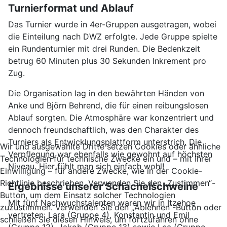
Turnierformat und Ablauf
Das Turnier wurde in 4er-Gruppen ausgetragen, wobei
die Einteilung nach DWZ erfolgte. Jede Gruppe spielte
ein Rundenturnier mit drei Runden. Die Bedenkzeit
betrug 60 Minuten plus 30 Sekunden Inkrement pro
Zug.
Die Organisation lag in den bewährten Händen von
Anke und Björn Behrend, die für einen reibungslosen
Ablauf sorgten. Die Atmosphäre war konzentriert und
dennoch freundschaftlich, was den Charakter des
Turniers als Entwicklungsplattform unterstrich. Die
Wir und ausgewählte Dritte setzen Cookies oder ähnliche
Verpflegung war ebenfalls wie gewohnt auf höchsten
Technologien für technische Zwecke ein und – mit Ihrer
Niveau. Hier fühlt man sich einfach wohl!
Einwilligung – für andere Zwecke, wie in der Cookie-
Richtlinie beschrieben. Verwenden Sie den „Zustimmen“-
Ergebnisse unserer Schachelschweine
Button, um dem Einsatz solcher Technologien
Mit fünf Nachwuchstalenten waren wir in Itzehoe
zuzustimmen. Verwenden Sie den „Ablehnen“-Button oder
vertreten: Lara (Gruppe 4), Konstantin und Emil
schließen Sie diesen Hinweis, um fortzufahren ohne