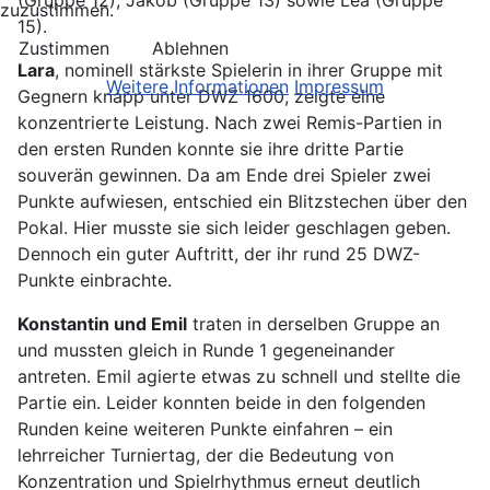
(Gruppe 12), Jakob (Gruppe 13) sowie Lea (Gruppe
zuzustimmen.
15).
Zustimmen
Ablehnen
Lara
, nominell stärkste Spielerin in ihrer Gruppe mit
Weitere Informationen
Impressum
Gegnern knapp unter DWZ 1600, zeigte eine
konzentrierte Leistung. Nach zwei Remis-Partien in
den ersten Runden konnte sie ihre dritte Partie
souverän gewinnen. Da am Ende drei Spieler zwei
Punkte aufwiesen, entschied ein Blitzstechen über den
Pokal. Hier musste sie sich leider geschlagen geben.
Dennoch ein guter Auftritt, der ihr rund 25 DWZ-
Punkte einbrachte.
Konstantin und Emil
traten in derselben Gruppe an
und mussten gleich in Runde 1 gegeneinander
antreten. Emil agierte etwas zu schnell und stellte die
Partie ein. Leider konnten beide in den folgenden
Runden keine weiteren Punkte einfahren – ein
lehrreicher Turniertag, der die Bedeutung von
Konzentration und Spielrhythmus erneut deutlich