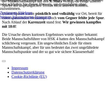
der Mannschaftskampf auf den
9. März
verlegt, da einige unserer
oder schließen Sie diesen Hinweis, um fortzufahren ohne
Spieler am ursprünglichen Termin nicht antreten konnten.
zuzustimmen.
Zustimmen
Ablehnen
Unsere Spieler waren
pünktlich und vollzählig
vor Ort, bereit für
Weitere Informationen
Impressum
einen spannenden Wettkampf. Doch
vom Gegner fehlte jede Spur
.
Nach Ablauf der
Karenzzeit
stand fest:
Wir gewinnen kampflos
mit 18:0!
Die Ursache dieses kuriosen Ergebnisses wurde später bekannt:
Beide Mannschaftsführer von HSK 4 hatten den Mannschaftskampf
schlichtweg vergessen. Ein ungewöhnliches Ende für einen
Mannschaftskampf, aber für uns bedeutet das zwei ungefährdete
Mannschaftspunkte und der so gut wie sichere Klassenerhalt!
Impressum
Datenschutzerklärung
Cookie-Richtlinie (EU)