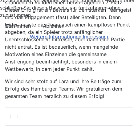
zuzustimmen. Verwenden Sie den „Ablehnen“-Button oder
spannenden Runden einen hervorragenden 7. Platz.
schließen Sie diesen Hinweis, um fortzufahren ohne
Dieser Erfolg ist ein Beweis für den starken Teamgeist
zuzustimmen.
und das Engagement (fast) aller Beteiligten. Denn
leider musste das Team auch einen kampflosen Punkt
Zustimmen
Ablehnen
abgeben, da ein Spieler trotz anfänglicher
Weitere Informationen
Impressum
Unentschlossenheit mitreiste, aber dann eine Partie
nicht antrat. Es ist bedauerlich, wenn mangelnde
Motivation eines Einzelnen die gemeinsame
Anstrengung beeinträchtigt, besonders in einem
Wettbewerb, in dem jeder Punkt zählt.
Wir sind sehr stolz auf Lara und ihre Beiträge zum
Erfolg des Hamburger Teams. Wir gratulieren dem
gesamten Team herzlich zu diesem Erfolg!