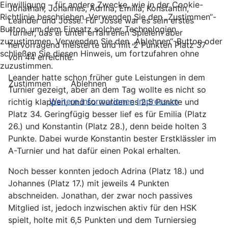
Einwilligung – für andere Zwecke, wie in der Cookie-
Jonathan, Johannes, Adrina, Emilia, Konstantin,
Richtlinie beschrieben. Verwenden Sie den „Zustimmen“-
Leander und Josse. Für Josse war es sein erstes
Button, um dem Einsatz solcher Technologien
Turnier, das er unter erfahrenen Spielern aber
zuzustimmen. Verwenden Sie den „Ablehnen“-Button oder
hervorragend meisterte und mit 2 Punkten Platz 37
schließen Sie diesen Hinweis, um fortzufahren ohne
von 44 erreichte.
zuzustimmen.
Leander hatte schon früher gute Leistungen in dem
Zustimmen
Ablehnen
Turnier gezeigt, aber an dem Tag wollte es nicht so
Weitere Informationen
Impressum
richtig klappen, und so wurden es 2,5 Punkte und
Platz 34. Geringfügig besser lief es für Emilia (Platz
26.) und Konstantin (Platz 28.), denn beide holten 3
Punkte. Dabei wurde Konstantin bester Erstklässler im
A-Turnier und hat dafür einen Pokal erhalten.
Noch besser konnten jedoch Adrina (Platz 18.) und
Johannes (Platz 17.) mit jeweils 4 Punkten
abschneiden. Jonathan, der zwar noch passives
Mitglied ist, jedoch inzwischen aktiv für den HSK
spielt, holte mit 6,5 Punkten und dem Turniersieg