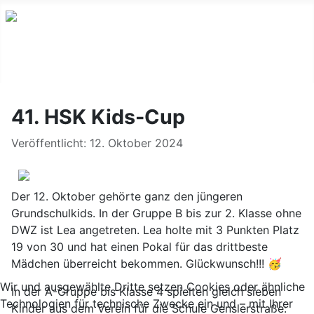
41. HSK Kids-Cup
Details
Veröffentlicht: 12. Oktober 2024
Der 12. Oktober gehörte ganz den jüngeren
Grundschulkids. In der Gruppe B bis zur 2. Klasse ohne
DWZ ist Lea angetreten. Lea holte mit 3 Punkten Platz
19 von 30 und hat einen Pokal für das drittbeste
Mädchen überreicht bekommen. Glückwunsch!!! 🥳
Wir und ausgewählte Dritte setzen Cookies oder ähnliche
In der A-Gruppe bis Klasse 4 spielten gleich sieben
Technologien für technische Zwecke ein und – mit Ihrer
Kinder aus dem Verein für die Schule Genslerstraße: