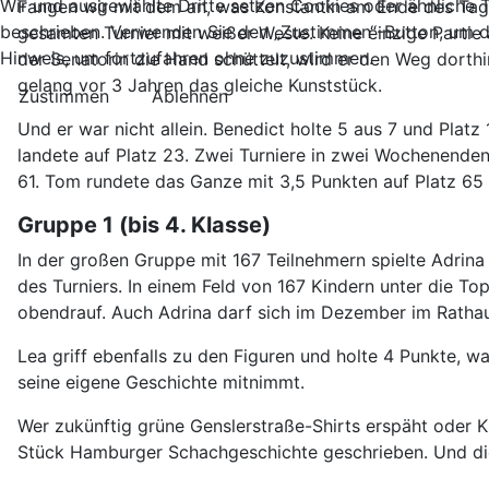
Wir und ausgewählte Dritte setzen Cookies oder ähnliche Te
Fangen wir mit dem an, was Konstantin am Ende des Tages
beschrieben. Verwenden Sie den „Zustimmen“-Button, um d
gesamten Turnier mit weißer Weste. Keine einzige Parti
Hinweis, um fortzufahren ohne zuzustimmen.
der Senatorin die Hand schüttelt, wird er den Weg dorth
gelang vor 3 Jahren das gleiche Kunststück.
Zustimmen
Ablehnen
Und er war nicht allein. Benedict holte 5 aus 7 und Platz
landete auf Platz 23. Zwei Turniere in zwei Wochenenden,
61. Tom rundete das Ganze mit 3,5 Punkten auf Platz 65 ab
Gruppe 1 (bis 4. Klasse)
In der großen Gruppe mit 167 Teilnehmern spielte Adrina
des Turniers. In einem Feld von 167 Kindern unter die T
obendrauf. Auch Adrina darf sich im Dezember im Rathau
Lea griff ebenfalls zu den Figuren und holte 4 Punkte, w
seine eigene Geschichte mitnimmt.
Wer zukünftig grüne Genslerstraße-Shirts erspäht oder Ki
Stück Hamburger Schachgeschichte geschrieben. Und di