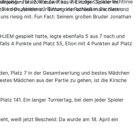
lligung – für andere Zwecke, wie in der Cookie-Richtlinie
isters bis 2. Klasse. 7 aus 7. Einziger Spieler im
ie den „Ablehnen“-Button oder schließen Sie diesen
ntin im Dezember zur Ehrung ins Rathaus marschiert und
 uns riesig mit. Fun Fact: Seinem großen Bruder Jonathan
r HJEM gespielt hatte, legte ebenfalls 5 aus 7 nach und
alls 4 Punkte und Platz 55, Elion mit 4 Punkten auf Platz
Runden, Platz 7 in der Gesamtwertung und bestes Mädchen
estes Mädchen aus der Partie zu gehen, ist die Kirsche
latz 141. Ein langer Turniertag, bei dem jeder Spieler
eht, weiß jetzt Bescheid: Da wurde am 18. April ein