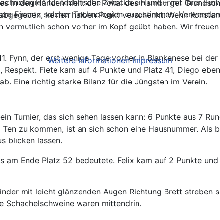
chnologien für technische Zwecke ein und – mit Ihrer Einwi
 in den Händen hielt: der Pokal des Hamburger Grundschulme
em Einsatz solcher Technologien zuzustimmen. Verwenden S
e abgegeben, keinen halben Punkt verschenkt. Wenn Konsta
in vermutlich schon vorher im Kopf geübt haben. Wir freuen
 11. Fynn, der erst wenige Tage vorher in Blankenese bei de
Weitere Informationen
Impressum
 Respekt. Fiete kam auf 4 Punkte und Platz 41, Diego ebenf
. Eine richtig starke Bilanz für die Jüngsten im Verein.
 ein Turnier, das sich sehen lassen kann: 6 Punkte aus 7 
op Ten zu kommen, ist an sich schon eine Hausnummer. Als b
s blicken lassen.
as am Ende Platz 52 bedeutete. Felix kam auf 2 Punkte und P
nder mit leicht glänzenden Augen Richtung Brett streben si
e Schachelschweine waren mittendrin.