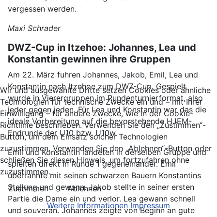
vergessen werden.
Maxi Schrader
DWZ-Cup in Itzehoe: Johannes, Lea und
Konstantin gewinnen ihre Gruppen
Am 22. März fuhren Johannes, Jakob, Emil, Lea und
Konstantin nach Itzehoe zum DWZ-Cup. Gespielt
Wir und ausgewählte Dritte setzen Cookies oder ähnliche
wurde in Vierergruppen im Rundenturnierformat, also
Technologien für technische Zwecke ein und – mit Ihrer
jeder gegen jeden. Für Lea und Konstantin war das die
Einwilligung – für andere Zwecke, wie in der Cookie-
ideale Vorbereitung auf die bevorstehende HJEM-
Richtlinie beschrieben. Verwenden Sie den „Zustimmen“-
Endrunde der U10 bzw. U10w.
Button, um dem Einsatz solcher Technologien
zuzustimmen. Verwenden Sie den „Ablehnen“-Button oder
Emil und Konstantin landeten in derselben Gruppe und
schließen Sie diesen Hinweis, um fortzufahren ohne
spielten direkt in Runde 1 gegeneinander. Emil
zuzustimmen.
überrannte mit seinen schwarzen Bauern Konstantins
Stellung und gewann. Jakob stellte in seiner ersten
Zustimmen
Ablehnen
Partie die Dame ein und verlor. Lea gewann schnell
Weitere Informationen
Impressum
und souverän. Johannes zeigte von Beginn an gute