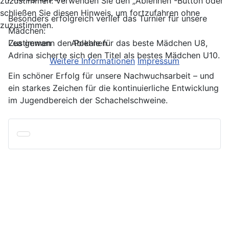
zuzustimmen. Verwenden Sie den „Ablehnen“-Button oder
schließen Sie diesen Hinweis, um fortzufahren ohne
Besonders erfolgreich verlief das Turnier für unsere
zuzustimmen.
Mädchen:
Zustimmen
Ablehnen
Lea gewann den Pokale für das beste Mädchen U8,
Adrina sicherte sich den Titel als bestes Mädchen U10.
Weitere Informationen
Impressum
Ein schöner Erfolg für unsere Nachwuchsarbeit – und
ein starkes Zeichen für die kontinuierliche Entwicklung
im Jugendbereich der Schachelschweine.