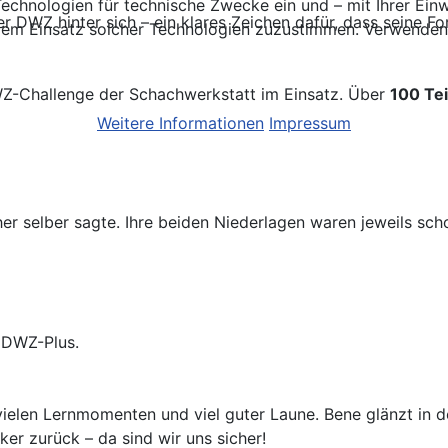
chnologien für technische Zwecke ein und – mit Ihrer Einwi
ger DWZ hinter sich – ein klares Zeichen dafür, dass seine F
em Einsatz solcher Technologien zuzustimmen. Verwenden S
Z-Challenge der Schachwerkstatt im Einsatz. Über
100 Te
Weitere Informationen
Impressum
her selber sagte. Ihre beiden Niederlagen waren jeweils sc
s DWZ-Plus.
vielen Lernmomenten und viel guter Laune. Bene glänzt in
er zurück – da sind wir uns sicher!