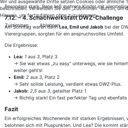
Wir und ausgewählte Dritte setzen Cookies oder ähnliche Te
Besonders stark: Bene ließ mehrere Kinder mit vierstelli
beschrieben. Verwenden Sie den „Zustimmen“-Button, um d
Hinweis, um fortzufahren ohne zuzustimmen.
7.12. – 4. Schachwerkstatt DWZ-Challenge
Zustimmen
Ablehnen
Am Sonntag waren dann
Lea, Emil und Jakob
bei der DW
Vierergruppen, sorgten für ein anspruchsvolles Umfeld.
Die Ergebnisse:
Lea:
1 aus 3
, Platz 3
→ Sie war etwas „zu easy“ unterwegs, wie sie hinter
weiter geht’s!
Emil:
2 aus 3
, Platz 2
→ Sehr solide Leistung, verdient etwas DWZ-Plus.
Jakob:
2,5 aus 3
, geteilter Platz 1
→ Richtig stark! Ein fast perfekter Tag und ebenfall
Fazit
Ein erfolgreiches Wochenende mit starken Ergebnissen, 
belohnen sich mit Pluspunkten. Und Lea? Die kommt stärk