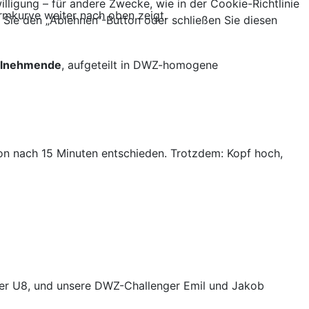
lligung – für andere Zwecke, wie in der Cookie-Richtlinie
ormkurve weiter nach oben zeigt.
ie den „Ablehnen“-Button oder schließen Sie diesen
ilnehmende
, aufgeteilt in DWZ-homogene
hon nach 15 Minuten entschieden. Trotzdem: Kopf hoch,
 der U8, und unsere DWZ-Challenger Emil und Jakob