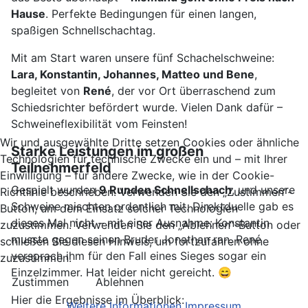
Hause
. Perfekte Bedingungen für einen langen,
spaßigen Schnellschachtag.
Mit am Start waren unsere fünf Schachelschweine:
Lara, Konstantin, Johannes, Matteo und Bene
,
begleitet von
René
, der vor Ort überraschend zum
Schiedsrichter befördert wurde. Vielen Dank dafür –
Schweineflexibilität vom Feinsten!
Wir und ausgewählte Dritte setzen Cookies oder ähnliche
Starke Leistungen im großen
Technologien für technische Zwecke ein und – mit Ihrer
Teilnehmerfeld
Einwilligung – für andere Zwecke, wie in der Cookie-
Gespielt wurden
9 Runden Schnellschach
, und unsere
Richtlinie beschrieben. Verwenden Sie den „Zustimmen“-
Schweine mischten ordentlich mit. Direktduelle gab es
Button, um dem Einsatz solcher Technologien
dieses Mal nicht – mit einer Ausnahme:
Konstantin
zuzustimmen. Verwenden Sie den „Ablehnen“-Button oder
musste gegen seinen Bruder Jonathan ran. René
schließen Sie diesen Hinweis, um fortzufahren ohne
versprach ihm für den Fall eines Sieges sogar ein
zuzustimmen.
Einzelzimmer. Hat leider nicht gereicht. 😄
Zustimmen
Ablehnen
Hier die Ergebnisse im Überblick:
Weitere Informationen
Impressum