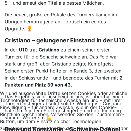
5 – und erneut den Titel als bestes Mädchen.
Die neuen, größeren Pokale des Turniers kamen im
Übrigen hervorragend an – optisch ein echtes
Upgrade. 🏆
Cristiano – gelungener Einstand in der U10
In der
U10
trat
Cristiano
zu einem seiner ersten
Turniere für die Schachelschweine an. Das Feld war
stark und groß, aber Cristiano zeigte Kampfgeist.
Seinen ersten Punkt holte er in Runde 3, den zweiten
in der Schlussrunde – und beendete das Turnier mit
2
Punkten und Platz 39 von 43
.
Wir und ausgewählte Dritte setzen Cookies oder ähnliche
Das Ergebnis sieht unscheinbar aus, ist aber für einen
Technologien für technische Zwecke ein und – mit Ihrer
Turniereinsteiger absolut solide. Wichtig ist: Cristiano
Einwilligung – für andere Zwecke, wie in der Cookie-
hat sich in jedem Spiel gesteigert – und die Richtung
Richtlinie beschrieben. Verwenden Sie den „Zustimmen“-
stimmt. Weiter so! 💪
Button, um dem Einsatz solcher Technologien
zuzustimmen. Verwenden Sie den „Ablehnen“-Button oder
Bene und Konstantin – Schweine-Doppel