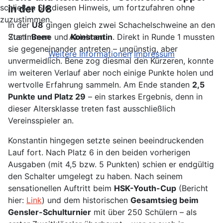
schließen Sie diesen Hinweis, um fortzufahren ohne
in der U8
zuzustimmen.
In der
U8
gingen gleich zwei Schachelschweine an den
Zustimmen
Ablehnen
Start:
Bene
und
Konstantin
. Direkt in Runde 1 mussten
sie gegeneinander antreten – ungünstig, aber
Weitere Informationen
Impressum
unvermeidlich. Bene zog diesmal den Kürzeren, konnte
im weiteren Verlauf aber noch einige Punkte holen und
wertvolle Erfahrung sammeln. Am Ende standen
2,5
Punkte und Platz 29
– ein starkes Ergebnis, denn in
dieser Altersklasse treten fast ausschließlich
Vereinsspieler an.
Konstantin hingegen setzte seinen beeindruckenden
Lauf fort. Nach Platz 6 in den beiden vorherigen
Ausgaben (mit 4,5 bzw. 5 Punkten) schien er endgültig
den Schalter umgelegt zu haben. Nach seinem
sensationellen Auftritt beim
HSK-Youth-Cup
(Bericht
hier:
Link
) und dem historischen
Gesamtsieg beim
Gensler-Schulturnier
mit über 250 Schülern – als